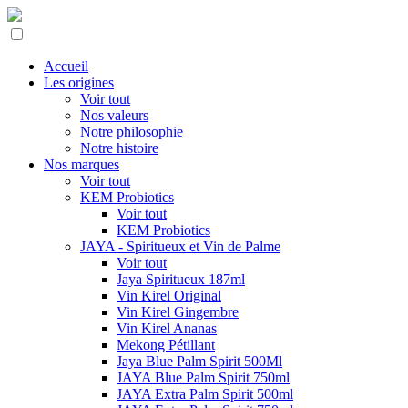
Accueil
Les origines
Voir tout
Nos valeurs
Notre philosophie
Notre histoire
Nos marques
Voir tout
KEM Probiotics
Voir tout
KEM Probiotics
JAYA - Spiritueux et Vin de Palme
Voir tout
Jaya Spiritueux 187ml
Vin Kirel Original
Vin Kirel Gingembre
Vin Kirel Ananas
Mekong Pétillant
Jaya Blue Palm Spirit 500Ml
JAYA Blue Palm Spirit 750ml
JAYA Extra Palm Spirit 500ml