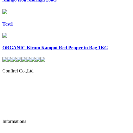
Test1
ORGANIC Kirum Kampot Red Pepper in Bag 1KG
Confirel Co.,Ltd
Authentiques produits khmers
Asia: +855 023 89 00 93
France: +33 6 21 26 00 64
sales@confirel.com
Informations