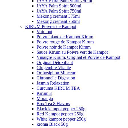
JAYA Extra Palm Spirit 750ml
JAYA Palm Spirit 500ml
JAYA Palm Spirit 750ml
Mekong cremant 375ml
Mekong cremant 750ml
KIRUM Poivres de Kampot
Voir tout
Poivre blanc de Kampot Kirum
Poivre rouge de Kampot Kirum
Poivre noir de Kampot Kirum
Sauce Kirum au Poivre vert de Kampot
Vinaigre Kirum, Original et Poivre de Kampot
Original Détoxifiant
Gingembre Vitalité
Orthosiphon Minceur
Citronnelle Digestion
Jasmin Relaxation
Curcuma KIRUM TEA
Kirum 3
Moranga
Box Tea 8 Flavors
Black kampot pepper 250g
Red Kampot pepper 250g
White kampot pepper 250g
kroma Black 50g