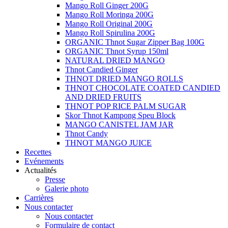
Mango Roll Ginger 200G
Mango Roll Moringa 200G
Mango Roll Original 200G
Mango Roll Spirulina 200G
ORGANIC Thnot Sugar Zipper Bag 100G
ORGANIC Thnot Syrup 150ml
NATURAL DRIED MANGO
Thnot Candied Ginger
THNOT DRIED MANGO ROLLS
THNOT CHOCOLATE COATED CANDIED
AND DRIED FRUITS
THNOT POP RICE PALM SUGAR
Skor Thnot Kampong Speu Block
MANGO CANISTEL JAM JAR
Thnot Candy
THNOT MANGO JUICE
Recettes
Evénements
Actualités
Presse
Galerie photo
Carrières
Nous contacter
Nous contacter
Formulaire de contact