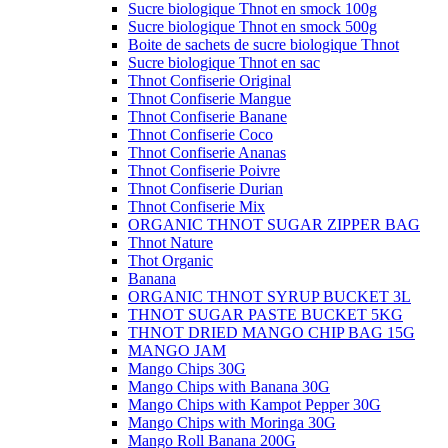
Sucre biologique Thnot en smock 100g
Sucre biologique Thnot en smock 500g
Boite de sachets de sucre biologique Thnot
Sucre biologique Thnot en sac
Thnot Confiserie Original
Thnot Confiserie Mangue
Thnot Confiserie Banane
Thnot Confiserie Coco
Thnot Confiserie Ananas
Thnot Confiserie Poivre
Thnot Confiserie Durian
Thnot Confiserie Mix
ORGANIC THNOT SUGAR ZIPPER BAG
Thnot Nature
Thot Organic
Banana
ORGANIC THNOT SYRUP BUCKET 3L
THNOT SUGAR PASTE BUCKET 5KG
THNOT DRIED MANGO CHIP BAG 15G
MANGO JAM
Mango Chips 30G
Mango Chips with Banana 30G
Mango Chips with Kampot Pepper 30G
Mango Chips with Moringa 30G
Mango Roll Banana 200G