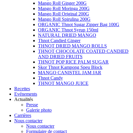
Mango Roll Ginger 200G
Mango Roll Moringa 200G
Mango Roll Original 200G
Mango Roll Spirulina 200G
ORGANIC Thnot Sugar Zipper Bag 100G
ORGANIC Thnot Syrup 150ml
NATURAL DRIED MANGO
Thnot Candied Ginger
THNOT DRIED MANGO ROLLS
THNOT CHOCOLATE COATED CANDIED
AND DRIED FRUITS
THNOT POP RICE PALM SUGAR
Skor Thnot Kampong Speu Block
MANGO CANISTEL JAM JAR
Thnot Candy
THNOT MANGO JUICE
Recettes
Evénements
Actualités
Presse
Galerie photo
Carrières
Nous contacter
Nous contacter
Formulaire de contact