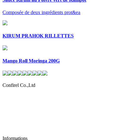
Composée de deux ingrédients prot&ea
KIRUM PRAHOK RILLETTES
Mango Roll Moringa 200G
Confirel Co.,Ltd
Authentiques produits khmers
Asia: +855 023 89 00 93
France: +33 6 21 26 00 64
sales@confirel.com
Informations