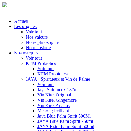
Accueil
Les origines
Voir tout
Nos valeurs
Notre philosophie
Notre histoire
Nos marques
Voir tout
KEM Probiotics
Voir tout
KEM Probiotics
JAYA - Spiritueux et Vin de Palme
Voir tout
Jaya Spiritueux 187ml
Vin Kirel Original
Vin Kirel Gingembre
Vin Kirel Ananas
Mekong Pétillant
Jaya Blue Palm Spirit 500Ml
JAYA Blue Palm Spirit 750ml
JAYA Extra Palm Spirit 500ml