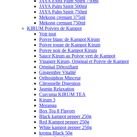
JAYA Extra Palm Spirit 750ml
JAYA Palm Spirit 500ml
JAYA Palm Spirit 750ml
Mekong cremant 375ml
Mekong cremant 750ml
KIRUM Poivres de Kampot
Voir tout
Poivre blanc de Kampot Kirum
Poivre rouge de Kampot Kirum
Poivre noir de Kampot Kirum
Sauce Kirum au Poivre vert de Kampot
Vinaigre Kirum, Original et Poivre de Kampot
Original Détoxifiant
Gingembre Vitalité
Orthosiphon Minceur
Citronnelle Digestion
Jasmin Relaxation
Curcuma KIRUM TEA
Kirum 3
Moranga
Box Tea 8 Flavors
Black kampot pepper 250g
Red Kampot pepper 250g
White kampot pepper 250g
kroma Black 50g