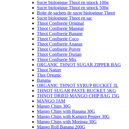
Sucre biologique Thnot en smock 100g
Sucre biologique Thnot en smock 500g
Boite de sachets de sucre biologique Thnot
Sucre biologique Thnot en sac
Thnot Confiserie Original
Thnot Confiserie Mangue
Thnot Confiserie Banane
Thnot Confiserie Coco
Thnot Confiserie Ananas
Thnot Confiserie Poivre
Thnot Confiserie Durian
Thnot Confiserie Mix
ORGANIC THNOT SUGAR ZIPPER BAG
Thnot Nature
Thot Organic
Banana
ORGANIC THNOT SYRUP BUCKET 3L
THNOT SUGAR PASTE BUCKET 5KG
THNOT DRIED MANGO CHIP BAG 15G
MANGO JAM
Mango Chips 30G
Mango Chips with Banana 30G
Mango Chips with Kampot Pepper 30G
Mango Chips with Moringa 30G
Mango Roll Banana 200G