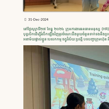
31-Dec-2024
នៅថ្ងៃសុក្រទី២៧ ខែធ្នូ ២០២៤ ក្រុមការងារធនធានមនុស្ស (HR) 
បុគ្គលិកដើម្បីរំលឹកឡើងវិញនូវចំណេះដឹងមួយចំនួនទាក់ទងនឹងប
អនាម័យផ្ទាល់ខ្លួន បេសកកម្ម ចក្ខុវិស័យ ប្រវត្តិ បទបញ្ជាក្រុមហ៊ុ