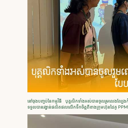
នៅចុងបញ្ចប់នៃកម្មវិធី បុគ្គលិកទាំងអស់បានចូលរួមលេងល្បែង
ទទួលបានរង្វាន់ផលិតផលលើកទឹកចិត្តពីខាងក្រុមហ៊ុនដៃគូ PP