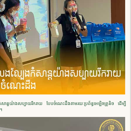
កំសាន្តយ៉ាងសប្បាយរីករាយ បែបចំណេះដឹងតាមរយៈប្រព័ន្ធអេឡិចត្រូនិច ដើម្បី
M។