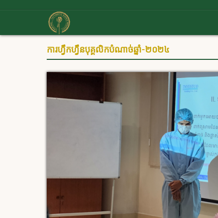
ការហ្វឹកហ្វឹនបុគ្គលិកបំណាច់ឆ្នាំ-២០២៤