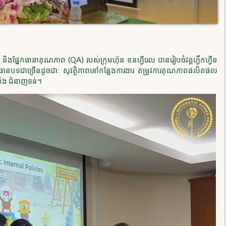
និងផ្នែកធានាគុណភាព (QA) របស់ក្រុមហ៊ុន ខនហ្វីរេល បានរៀបចំវគ្គហ្វឹកហ្វឺន
្រធានបទជាច្រើនដូចជាៈ សុវត្ថិភាពនៅកន្លែងការងារ តម្រូវការគុណភាពផលិតផល
ន និង ជំនាញទន់។